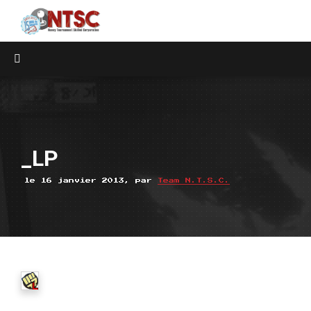
_LP
le 16 janvier 2013, par
Team N.T.S.C.