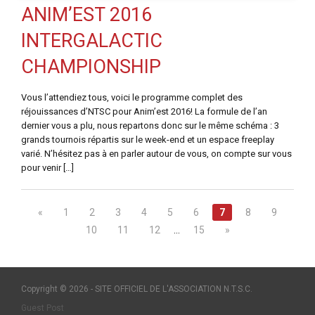
ANIM’EST 2016
INTERGALACTIC
CHAMPIONSHIP
Vous l’attendiez tous, voici le programme complet des
réjouissances d’NTSC pour Anim’est 2016! La formule de l’an
dernier vous a plu, nous repartons donc sur le même schéma : 3
grands tournois répartis sur le week-end et un espace freeplay
varié. N’hésitez pas à en parler autour de vous, on compte sur vous
pour venir […]
«
1
2
3
4
5
6
7
8
9
10
11
12
…
15
»
Copyright © 2026 - SITE OFFICIEL DE L'ASSOCIATION N.T.S.C.
Guest Post