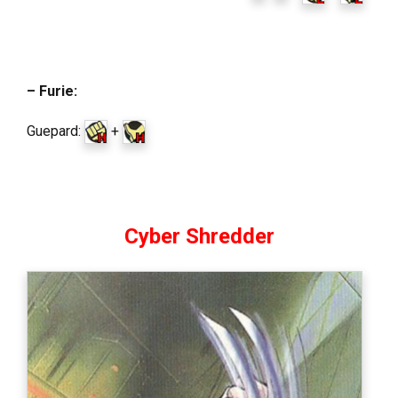
– Furie:
Guepard:
+
Cyber Shredder