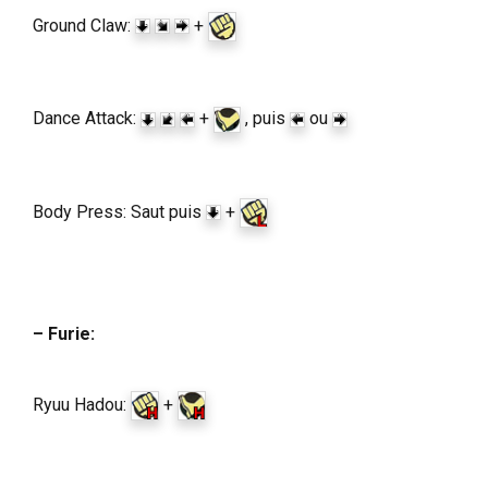
Ground Claw:
+
Dance Attack:
+
, puis
ou
Body Press: Saut puis
+
– Furie:
Ryuu Hadou:
+