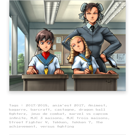
Tags :
2017/2018
,
anim'est 2017
,
Animest
,
bagarre
,
barcraft
,
castagne
,
dragon ball
fighterz
,
jeux de combat
,
marvel vs capcom
infinite
,
MJC 3 maisons
,
MJC trois maisons
,
Street Fighter V
,
Tekken
,
tekken 7
,
the
achievement
,
versus fighting