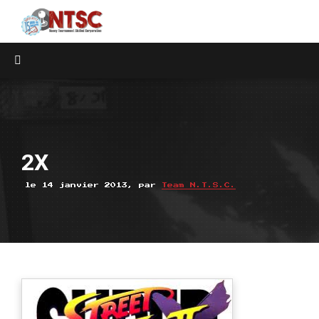
2X
le 14 janvier 2013, par
Team N.T.S.C.