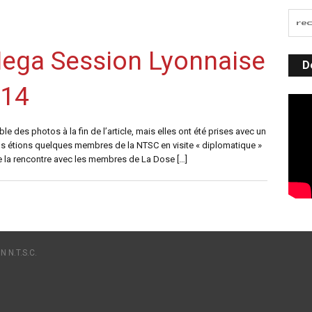
ega Session Lyonnaise
D
014
e des photos à la fin de l’article, mais elles ont été prises avec un
s étions quelques membres de la NTSC en visite « diplomatique »
 de la rencontre avec les membres de La Dose […]
N N.T.S.C.