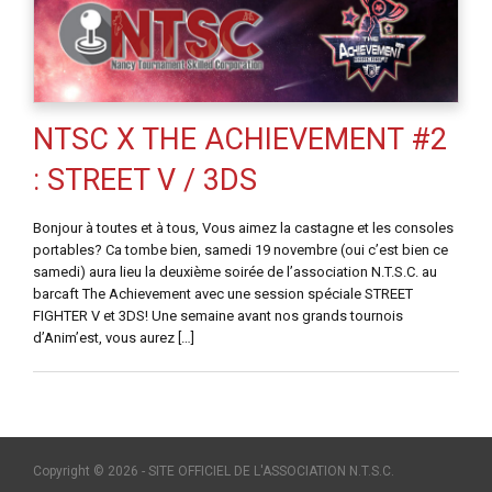
NTSC X THE ACHIEVEMENT #2
: STREET V / 3DS
Bonjour à toutes et à tous, Vous aimez la castagne et les consoles
portables? Ca tombe bien, samedi 19 novembre (oui c’est bien ce
samedi) aura lieu la deuxième soirée de l’association N.T.S.C. au
barcaft The Achievement avec une session spéciale STREET
FIGHTER V et 3DS! Une semaine avant nos grands tournois
d’Anim’est, vous aurez […]
Copyright © 2026 - SITE OFFICIEL DE L'ASSOCIATION N.T.S.C.