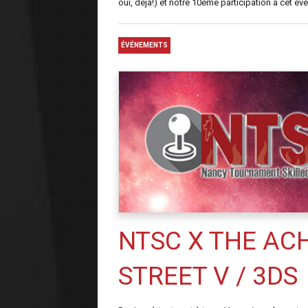
oui, déjà!) et notre 10ème participation à cet é
ÉVÉNEMENTS
NTSC X THE ACH
STREET V / 3DS