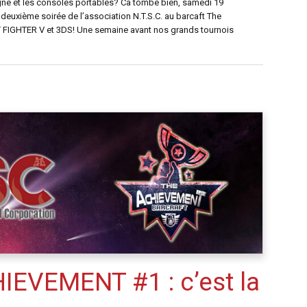
agne et les consoles portables? Ca tombe bien, samedi 19
 deuxième soirée de l’association N.T.S.C. au barcaft The
 FIGHTER V et 3DS! Une semaine avant nos grands tournois
EVEMENT #1 : c’est la