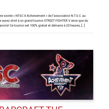
ère soirée « NTSC X Achievement » de l’association N.T.S.C. au
s aurez droit à un grand tournoi STREET FIGHTER V ainsi que du
voris! Ce tournoi est 100% gratuit et démarre à 20 heures, […]