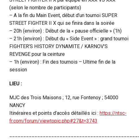
(selon le nombre de participants)
– A la fin du Main Event, début d’un tournoi SUPER
STREET FIGHTER II X qui se finira dans la soirée
– 20h (environ) : Début de la « pause officielle » (1h)
– 21h (environ) : Début du « Side Event » : grand tournoi
FIGHTER’S HISTORY DYNAMITE / KARNOV’S
REVENGE pour la ceinture
– 1h (environ) : Fin des tournois – Ultime fin de la
session
LIEU :
MJC des Trois Maisons ; 12, rue Fontenoy ; 54000
NANCY
Itinéraires et points d’accès détaillés ici :
https://ntsc-
fr.com/forum/viewtopic.php#27&t=3743
______________________________________________