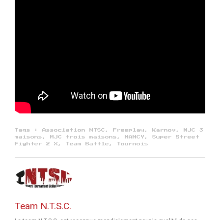
Tags :
Association NTSC
,
Freeplay
,
Karnov
,
MJC 3
maisons
,
MJC trois maisons
,
NANCY
,
Super Street
Fighter 2 X
,
Team Battle
,
Tournois
Team N.T.S.C.