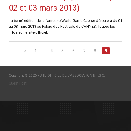
02 et 03 mars 2013)
La 6émé édition de la fameuse World Game Cup se déroulera du 01
au 03 mars 2013 au Palais des Festivals de CANNES. Toutes les
infos sur le site officiel.
«
1
…
4
5
6
7
8
9
Copyright © 2026 - SITE OFFICIEL DE L'ASSOCIATION N.T.S.C.
Guest Post