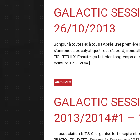
GALACTIC SESS
26/10/2013
Bonjour à toutes et à tous ! Après une première
s’annonce apocalyptique! Tout d’abord, nous a
FIGHTER II X! Ensuite, ça fait bien longtemps
ceinture. Celui-ci va […]
ARCHIVES
GALACTIC SESS
2013/2014#1 – 
L’association N.T.S.C. organise le 14 septemb
PRATIQUES : DATE : Samedi 14 Septembre 2013 H