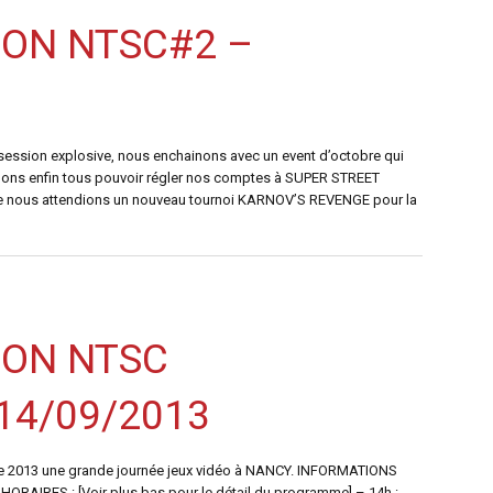
ION NTSC#2 –
 session explosive, nous enchainons avec un event d’octobre qui
llons enfin tous pouvoir régler nos comptes à SUPER STREET
 que nous attendions un nouveau tournoi KARNOV’S REVENGE pour la
ION NTSC
14/09/2013
re 2013 une grande journée jeux vidéo à NANCY. INFORMATIONS
ORAIRES : [Voir plus bas pour le détail du programme] – 14h :