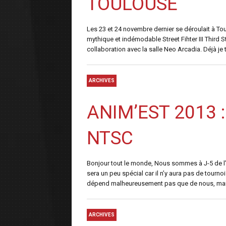
TOULOUSE
Les 23 et 24 novembre dernier se déroulait à Tou
mythique et indémodable Street Fihter III Third
collaboration avec la salle Neo Arcadia. Déjà je t
ARCHIVES
ANIM’EST 2013 : 
NTSC
Bonjour tout le monde, Nous sommes à J-5 de l’
sera un peu spécial car il n’y aura pas de tourn
dépend malheureusement pas que de nous, mais 
ARCHIVES